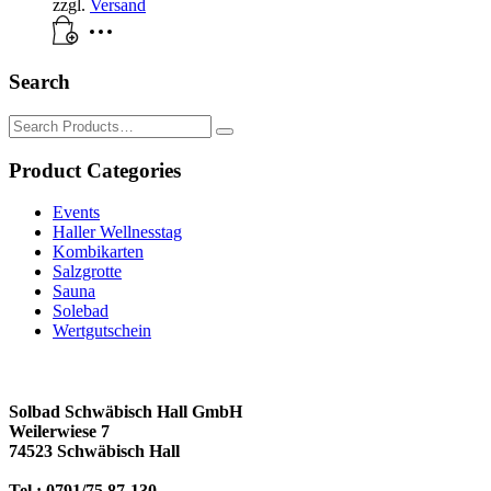
zzgl.
Versand
Search
Search
for:
Product Categories
Events
Haller Wellnesstag
Kombikarten
Salzgrotte
Sauna
Solebad
Wertgutschein
Solbad Schwäbisch Hall GmbH
Weilerwiese 7
74523 Schwäbisch Hall
Tel.: 0791/75 87-130