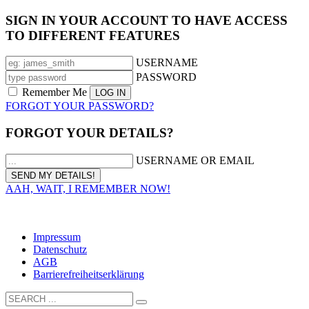
SIGN IN YOUR ACCOUNT TO HAVE ACCESS
TO DIFFERENT FEATURES
USERNAME
PASSWORD
Remember Me
FORGOT YOUR PASSWORD?
FORGOT YOUR DETAILS?
USERNAME OR EMAIL
AAH, WAIT, I REMEMBER NOW!
Solbad Schwäbisch Hall GmbH I Tel.: 0791/75 87-130 I
info@solebad-hall.de
Impressum
Datenschutz
AGB
Barrierefreiheitserklärung